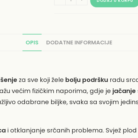
DODAJ U KORPU
količina
OPIS
DODATNE INFORMACIJE
ešenje
za sve koji žele
bolju podršku
radu srca
zlažu većim fizičkim naporima, gdje je
jačanje
ljivo odabrane biljke, svaka sa svojim jed
ca
i otklanjanje srčanih problema. Svjež pl