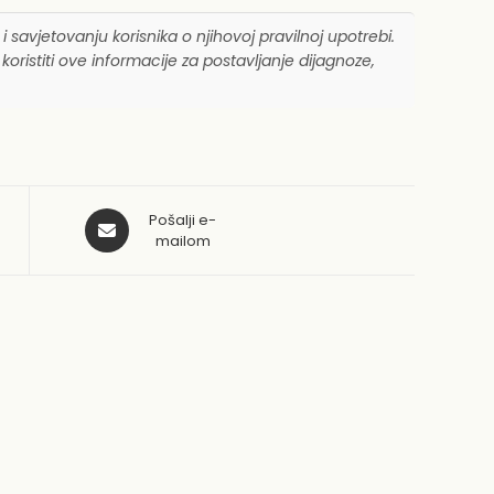
 i savjetovanju korisnika o njihovoj pravilnoj upotrebi.
ristiti ove informacije za postavljanje dijagnoze,
Opens
Pošalji e-
in
mailom
a
new
window