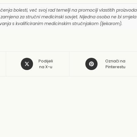
ječenja bolesti, već svoj rad temelji na promociji vlastitih proizvoda
mjena za stručni medicinski savjet. Nijedna osoba ne bi smjela ko
tovanja s kvalificiranim medicinskim stručnjakom (ljekarom).
Opens
Opens
Podijeli
Označi na
in
na X-u
in
Pinterestu
a
a
new
new
window
window