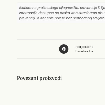
Bioflora ne pruža usluge dijagnostike, prevencije ili li
Informacije dostupne na našim web stranicama nisu za
prevenciju ili liječenje bolesti bez prethodnog savje
Opens
Podijelite na
in
Facebooku
a
new
window
Povezani proizvodi