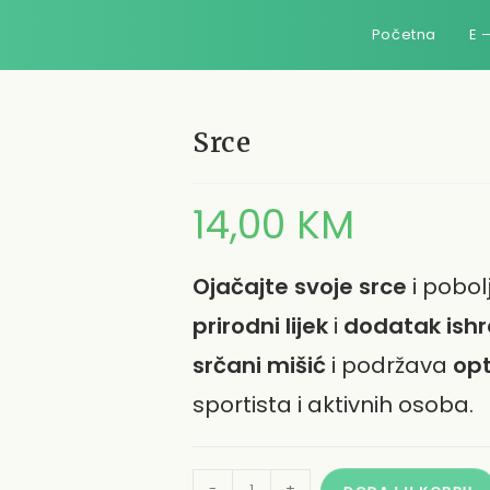
Početna
E 
Srce
14,00
KM
Ojačajte svoje srce
i pobol
prirodni lijek
i
dodatak ishr
srčani mišić
i podržava
opt
sportista i aktivnih osoba.
Srce
-
+