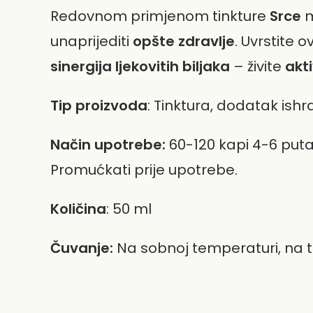
Redovnom primjenom tinkture
Srce
m
unaprijediti
opšte zdravlje
. Uvrstite o
sinergija ljekovitih biljaka
– živite
akti
Tip proizvoda
: Tinktura, dodatak ishr
Način upotrebe:
60-120 kapi 4-6 puta
Promućkati prije upotrebe.
Količina
: 50 ml
Čuvanje:
Na sobnoj temperaturi, na