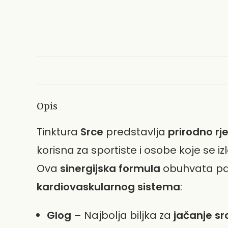
Opis
Tinktura
Srce
predstavlja
prirodno rj
korisna za sportiste i osobe koje se i
Ova
sinergijska formula
obuhvata paž
kardiovaskularnog sistema
:
Glog
– Najbolja biljka za
jačanje sr