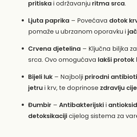
pritiska
i održavanju
ritma srca
.
Ljuta paprika
– Povećava
dotok krv
pomaže u ubrzanom oporavku i
jač
Crvena djetelina
– Ključna biljka z
srca. Ovo omogućava
lakši protok
Bijeli luk
– Najbolji
prirodni antibiot
jetru
i krv, te doprinose
zdravlju ci
Đumbir
–
Antibakterijski
i
antioksid
detoksikaciji
cijelog sistema za var