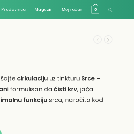
Toggle
– Prodavnica
Magazin
Moj račun
0
website
search
jšajte
cirkulaciju
uz tinkturu
Srce
–
ani
formulisan da
čisti krv
, jača
imalnu funkciju
srca, naročito kod