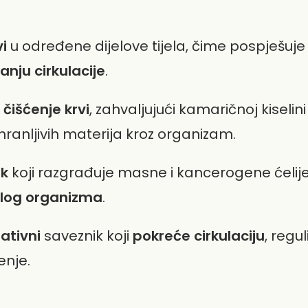
i
u određene dijelove tijela, čime pospješuj
anju cirkulacije
.
a
čišćenje krvi
, zahvaljujući kamaričnoj kiselin
hranljivih materija kroz organizam.
ik
koji razgrađuje masne i kancerogene ćelij
jelog organizma
.
ativni
saveznik koji
pokreće cirkulaciju
, regu
enje.