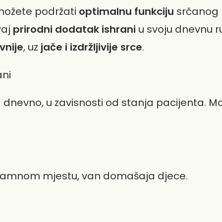
ožete podržati
optimalnu funkciju
srčanog 
vaj
prirodni dodatak ishrani
u svoju dnevnu ru
vnije
, uz
jače i izdržljivije srce
.
ani
 dnevno, u zavisnosti od stanja pacijenta. Mo
 tamnom mjestu, van domašaja djece.