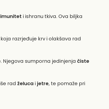
e
imunitet
i ishranu tkiva. Ova biljka
i koja razrjeđuje krv i olakšava rad
e. Njegova sumporna jedinjenja
čiste
liše rad
želuca
i
jetre
, te pomaže pri