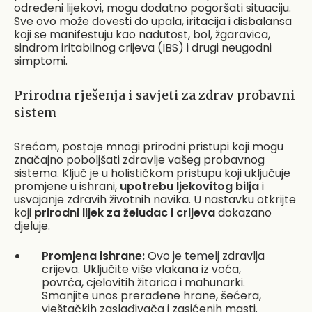
određeni lijekovi, mogu dodatno pogoršati situaciju.
Sve ovo može dovesti do upala, iritacija i disbalansa
koji se manifestuju kao nadutost, bol, žgaravica,
sindrom iritabilnog crijeva (IBS) i drugi neugodni
simptomi.
Prirodna rješenja i savjeti za zdrav probavni
sistem
Srećom, postoje mnogi prirodni pristupi koji mogu
značajno poboljšati zdravlje vašeg probavnog
sistema. Ključ je u holističkom pristupu koji uključuje
promjene u ishrani,
upotrebu ljekovitog bilja
i
usvajanje zdravih životnih navika. U nastavku otkrijte
koji
prirodni lijek za želudac i crijeva
dokazano
djeluje.
Promjena ishrane:
Ovo je temelj zdravlja
crijeva. Uključite više vlakana iz voća,
povrća, cjelovitih žitarica i mahunarki.
Smanjite unos prerađene hrane, šećera,
vještačkih zaslađivača i zasićenih masti.