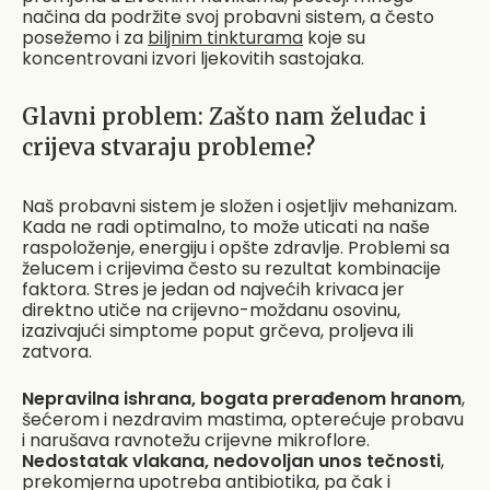
načina da podržite svoj probavni sistem, a često
posežemo i za
biljnim tinkturama
koje su
koncentrovani izvori ljekovitih sastojaka.
Glavni problem: Zašto nam želudac i
crijeva stvaraju probleme?
Naš probavni sistem je složen i osjetljiv mehanizam.
Kada ne radi optimalno, to može uticati na naše
raspoloženje, energiju i opšte zdravlje. Problemi sa
želucem i crijevima često su rezultat kombinacije
faktora. Stres je jedan od najvećih krivaca jer
direktno utiče na crijevno-moždanu osovinu,
izazivajući simptome poput grčeva, proljeva ili
zatvora.
Nepravilna ishrana, bogata prerađenom hranom
,
šećerom i nezdravim mastima, opterećuje probavu
i narušava ravnotežu crijevne mikroflore.
Nedostatak vlakana, nedovoljan unos tečnosti
,
prekomjerna upotreba antibiotika, pa čak i