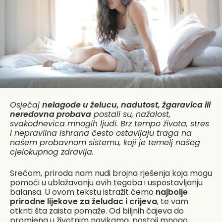
Osjećaj
nelagode u želucu, nadutost, žgaravica ili
neredovna probava
postali su, nažalost,
svakodnevica mnogih ljudi. Brz tempo života, stres
i nepravilna ishrana često ostavljaju traga na
našem probavnom sistemu, koji je temelj našeg
cjelokupnog zdravlja.
Srećom, priroda nam nudi brojna rješenja koja mogu
pomoći u ublažavanju ovih tegoba i uspostavljanju
balansa. U ovom tekstu istražit ćemo
najbolje
prirodne lijekove za želudac i crijeva
, te vam
otkriti šta zaista pomaže. Od biljnih čajeva do
promjena u životnim navikama, postoji mnogo