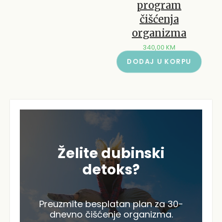
program
čišćenja
organizma
340,00
KM
DODAJ U KORPU
Želite dubinski
detoks?
Preuzmite besplatan plan za 30-
dnevno čišćenje organizma.