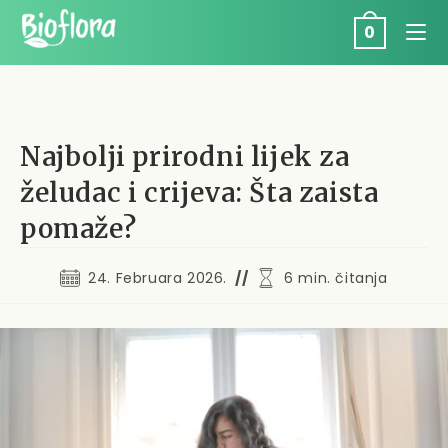
Skip
to
0
content
Najbolji prirodni lijek za
želudac i crijeva: Šta zaista
pomaže?
Post published:
Reading time:
24. Februara 2026.
6 min. čitanja