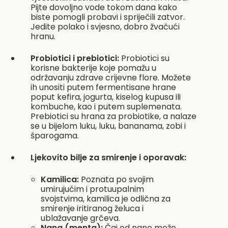
Pijte dovoljno vode tokom dana kako
biste pomogli probavi i spriječili zatvor.
Jedite polako i svjesno, dobro žvačući
hranu.
Probiotici i prebiotici:
Probiotici su
korisne bakterije koje pomažu u
održavanju zdrave crijevne flore. Možete
ih unositi putem fermentisane hrane
poput kefira, jogurta, kiselog kupusa ili
kombuche, kao i putem suplemenata.
Prebiotici su hrana za probiotike, a nalaze
se u bijelom luku, luku, bananama, zobi i
šparogama.
Ljekovito bilje za smirenje i oporavak:
Kamilica:
Poznata po svojim
umirujućim i protuupalnim
svojstvima, kamilica je odlična za
smirenje iritiranog želuca i
ublažavanje grčeva.
Nana (menta):
Čaj od nane može