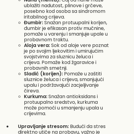
ublažiti nadutost, plinove i grčeve,
posebno kod osoba sa sindromom
iritabilnog crijeva.
Đumbir:
Snažan protuupalni korijen,
đumbir je efikasan protiv mučnine,
pomaže u varenju i smanjuje upale u
probavnom traktu.
Aloja vera:
Sok od aloje vere poznat
je po svojim ljekovitim i umirujućim
svojstvima za sluznicu želuca i
crijeva. Pomaže kod žgaravice i
probavnih smetnji.
Sladić (korijen):
Pomaže u zaštiti
sluznice želuca i crijeva, smanjujući
upalu i podržavajući zacjeljivanje
čireva.
Kurkuma:
Snažan antioksidans i
protuupalno sredstvo, kurkuma
može pomoći u smanjenju upala u
crijevima.
Upravljanje stresom:
Budući da stres
direktno utiče na probavu, važno je