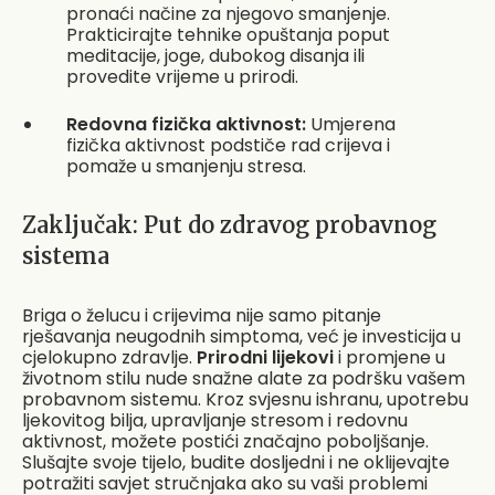
pronaći načine za njegovo smanjenje.
Prakticirajte tehnike opuštanja poput
meditacije, joge, dubokog disanja ili
provedite vrijeme u prirodi.
Redovna fizička aktivnost:
Umjerena
fizička aktivnost podstiče rad crijeva i
pomaže u smanjenju stresa.
Zaključak: Put do zdravog probavnog
sistema
Briga o želucu i crijevima nije samo pitanje
rješavanja neugodnih simptoma, već je investicija u
cjelokupno zdravlje.
Prirodni lijekovi
i promjene u
životnom stilu nude snažne alate za podršku vašem
probavnom sistemu. Kroz svjesnu ishranu, upotrebu
ljekovitog bilja, upravljanje stresom i redovnu
aktivnost, možete postići značajno poboljšanje.
Slušajte svoje tijelo, budite dosljedni i ne oklijevajte
potražiti savjet stručnjaka ako su vaši problemi