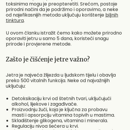
toksinima mogu je preopteretiti. Srećom, postoje
prirodni načini da je podržimo i oporavimo, a neke
od najefikasnijih metoda uključuju korištenje
biljnih
tinktura
.
U ovom članku istražit ćemo kako možete prirodno
oporaviti jetru u samo 5 dana, koristeći snagu
prirode i provjerene metode.
Zašto je čišćenje jetre važno?
Jetra je najveća žlijezda u ljudskom tijelu i obavlja
preko 500 vitalnih funkcija. Neke od najvažnijih
uključuju:
Detoksikaciju krvi od štetnih tvari, uključujući
alkohol, lijekove i zagađivače.
Proizvodnju žuči, koja je ključna za probavu
masti i apsorpciju vitamina topivih u mastima.
Skladištenje glikogena, vitamina i minerala.
Regulaciju nivoa šećera u krvi.