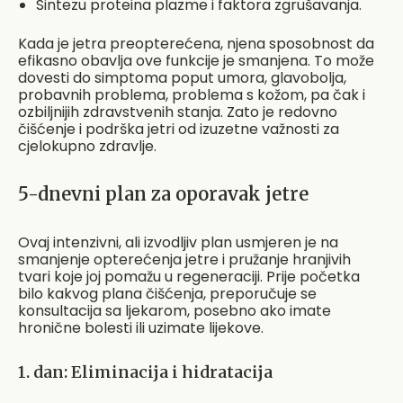
Sintezu proteina plazme i faktora zgrušavanja.
Kada je jetra preopterećena, njena sposobnost da
efikasno obavlja ove funkcije je smanjena. To može
dovesti do simptoma poput umora, glavobolja,
probavnih problema, problema s kožom, pa čak i
ozbiljnijih zdravstvenih stanja. Zato je redovno
čišćenje i podrška jetri od izuzetne važnosti za
cjelokupno zdravlje.
5-dnevni plan za oporavak jetre
Ovaj intenzivni, ali izvodljiv plan usmjeren je na
smanjenje opterećenja jetre i pružanje hranjivih
tvari koje joj pomažu u regeneraciji. Prije početka
bilo kakvog plana čišćenja, preporučuje se
konsultacija sa ljekarom, posebno ako imate
hronične bolesti ili uzimate lijekove.
1. dan: Eliminacija i hidratacija