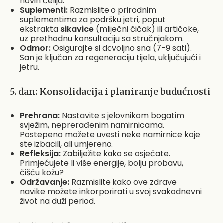
novih ćelija.
Suplementi:
Razmislite o prirodnim
suplementima za podršku jetri, poput
ekstrakta
sikavice
(mliječni čičak) ili artičoke,
uz prethodnu konsultaciju sa stručnjakom.
Odmor:
Osigurajte si dovoljno sna (7-9 sati).
San je ključan za regeneraciju tijela, uključujući i
jetru.
5. dan: Konsolidacija i planiranje budućnosti
Prehrana:
Nastavite s jelovnikom bogatim
svježim, neprerađenim namirnicama.
Postepeno možete uvesti neke namirnice koje
ste izbacili, ali umjereno.
Refleksija:
Zabilježite kako se osjećate.
Primjećujete li više energije, bolju probavu,
čišću kožu?
Održavanje:
Razmislite kako ove zdrave
navike možete inkorporirati u svoj svakodnevni
život na duži period.