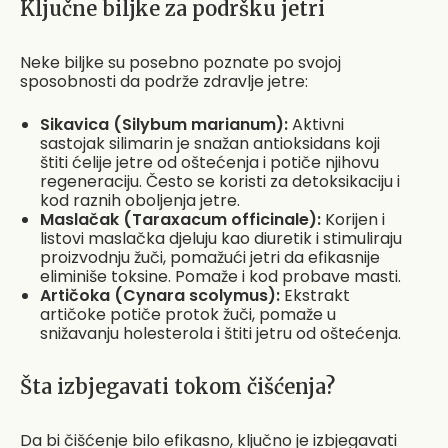
Ključne biljke za podršku jetri
Neke biljke su posebno poznate po svojoj
sposobnosti da podrže zdravlje jetre:
Sikavica (Silybum marianum):
Aktivni
sastojak silimarin je snažan antioksidans koji
štiti ćelije jetre od oštećenja i potiče njihovu
regeneraciju. Često se koristi za detoksikaciju i
kod raznih oboljenja jetre.
Maslačak (Taraxacum officinale):
Korijen i
listovi maslačka djeluju kao diuretik i stimuliraju
proizvodnju žuči, pomažući jetri da efikasnije
eliminiše toksine. Pomaže i kod probave masti.
Artičoka (Cynara scolymus):
Ekstrakt
artičoke potiče protok žuči, pomaže u
snižavanju holesterola i štiti jetru od oštećenja.
Šta izbjegavati tokom čišćenja?
Da bi čišćenje bilo efikasno, ključno je izbjegavati