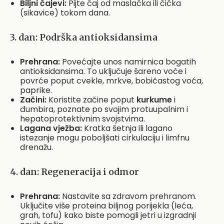
Biljni čajevi:
Pijte čaj od maslačka ili čička
(sikavice) tokom dana.
3. dan: Podrška antioksidansima
Prehrana:
Povećajte unos namirnica bogatih
antioksidansima. To uključuje šareno voće i
povrće poput cvekle, mrkve, bobičastog voća,
paprike.
Začini:
Koristite začine poput
kurkume
i
đumbira, poznate po svojim protuupalnim i
hepatoprotektivnim svojstvima.
Lagana vježba:
Kratka šetnja ili lagano
istezanje mogu poboljšati cirkulaciju i limfnu
drenažu.
4. dan: Regeneracija i odmor
Prehrana:
Nastavite sa zdravom prehranom.
Uključite više proteina biljnog porijekla (leća,
grah, tofu) kako biste pomogli jetri u izgradnji