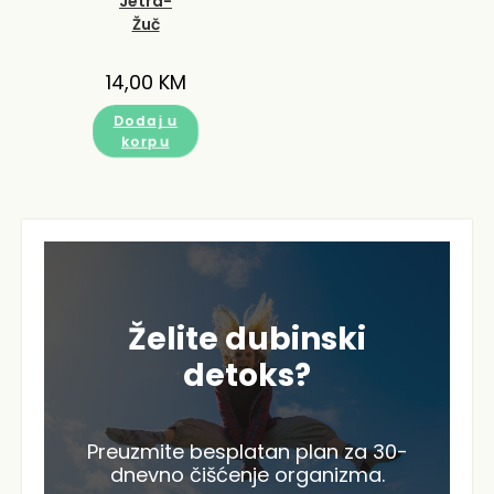
Jetra-
Žuč
14,00
KM
Dodaj u
korpu
Želite dubinski
detoks?
Preuzmite besplatan plan za 30-
dnevno čišćenje organizma.