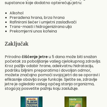
supstance koje dodatno opterećuju jetru:
Alkohol
Prerađena hrana, brza hrana
Rafinirani šećer i umjetni zaslađivači
Trans-masti i hidrogenizirana ulja
Prekomjerni unos kofeina
Zaključak
Prirodno
čišćenje jetre
u 5 dana može biti snažan
početak za poboljšanje vašeg cjelokupnog zdravlja.
Kroz pažljiv odabir hrane, adekvatnu hidrataciju,
podršku biljnim preparatima i dovoljan odmor,
možete značajno pomoći svojoj jetri da se oporavi i
efikasnije obavlja svoje funkcije. Sjetite se, zdravlje
jetre je ogledalo vašeg općeg stanja organizma,
stoga joj posvetite pažnju koju zaslužuje.