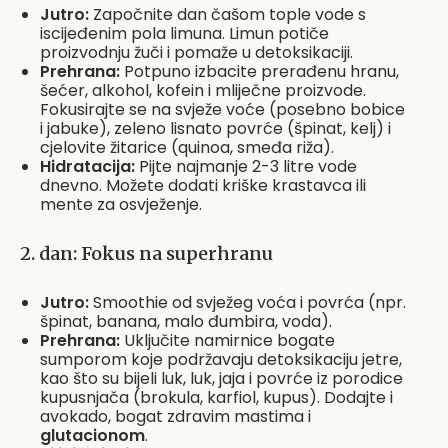
Jutro:
Započnite dan čašom tople vode s
iscijeđenim pola limuna. Limun potiče
proizvodnju žuči i pomaže u detoksikaciji.
Prehrana:
Potpuno izbacite prerađenu hranu,
šećer, alkohol, kofein i mliječne proizvode.
Fokusirajte se na svježe voće (posebno bobice
i jabuke), zeleno lisnato povrće (špinat, kelj) i
cjelovite žitarice (quinoa, smeđa riža).
Hidratacija:
Pijte najmanje 2-3 litre vode
dnevno. Možete dodati kriške krastavca ili
mente za osvježenje.
2. dan: Fokus na superhranu
Jutro:
Smoothie od svježeg voća i povrća (npr.
špinat, banana, malo đumbira, voda).
Prehrana:
Uključite namirnice bogate
sumporom koje podržavaju detoksikaciju jetre,
kao što su bijeli luk, luk, jaja i povrće iz porodice
kupusnjača (brokula, karfiol, kupus). Dodajte i
avokado, bogat zdravim mastima i
glutacionom
.