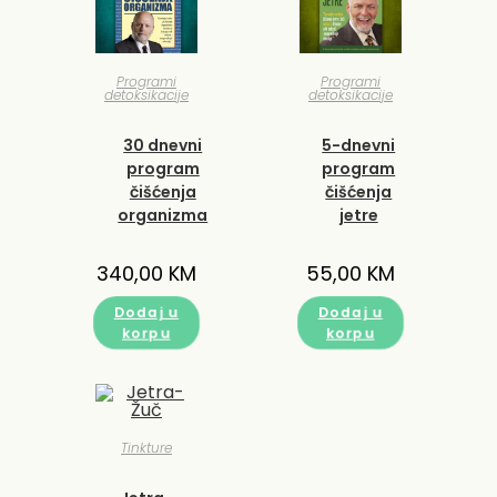
Programi
Programi
detoksikacije
detoksikacije
30 dnevni
5-dnevni
program
program
čišćenja
čišćenja
organizma
jetre
340,00
KM
55,00
KM
Dodaj u
Dodaj u
korpu
korpu
Tinkture