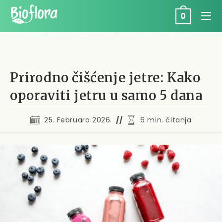
Skip
to
0
content
Prirodno čišćenje jetre: Kako
oporaviti jetru u samo 5 dana
Post published:
Reading time:
25. Februara 2026.
6 min. čitanja